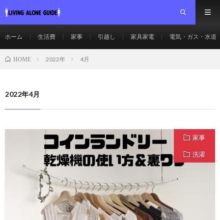
ホーム
生活費
家事
引越し
家具家電
電気・ガス・水道
2022年
4月
HOME
2022年4月
家事
洗濯