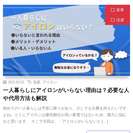
家事
洗濯
2025.02.03
洗濯
,
アイロン
一人暮らしにアイロンがいらない理由は？必要な人
や代用方法も解説
初めての一人暮らしは予算に限りがあり、少しでも出費を抑えたいです
よね。とくにアイロンは優先順位が高い家電ではないため、購入に悩む
かと思います。 そこで今回は、「アイロンがいらないと […]