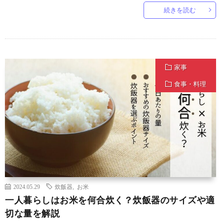
続きを読む
家事
食事・料理
2024.05.29
炊飯器
,
お米
一人暮らしはお米を何合炊く？炊飯器のサイズや適
切な量を解説