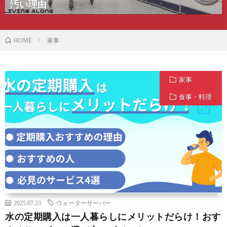
汚い理由
家事
HOME
家事
食事・料理
2025.07.23
ウォーターサーバー
水の定期購入は一人暮らしにメリットだらけ！おす