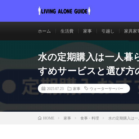
ホーム
生活費
家事
引越し
家具家
水の定期購入は一人暮
すめサービスと選び方
2025.07.23
家事
ウォーターサーバー
家事
食事・料理
水の定期購入は一
HOME