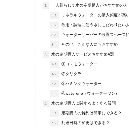
一人暮らしで水の定期購入がおすすめの人
3.
ミネラルウォーターの購入頻度が高
3.1.
飲用・調理に使う水にこだわりたい
3.2.
ウォーターサーバーの設置スペース
3.3.
その他、こんな人にもおすすめ
3.4.
水の定期購入サービスおすすめ4選
4.
①コスモウォーター
4.1.
②クリクラ
4.2.
③ハミングウォーター
4.3.
④waterone（ウォーターワン）
4.4.
水の定期購入に関するよくある質問
5.
定期購入の解約は簡単にできる？
5.1.
配達日時の変更はできる？
5.2.