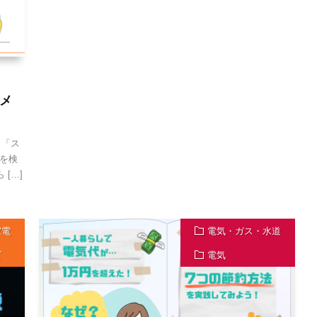
メ
 「ス
を検
[…]
家電
電気・ガス・水道
ビ
電気