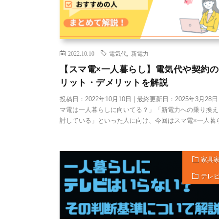
2022.10.10
電気代
,
新電力
【スマ電×一人暮らし】電気代や契約の
リット・デメリットを解説
投稿日：2022年10月10日 | 最終更新日：2025年3月28日
マ電は一人暮らしに向いてる？」「新電力への乗り換え
討している」といった人に向け、今回はスマ電×一人暮ら 
家具
テレ