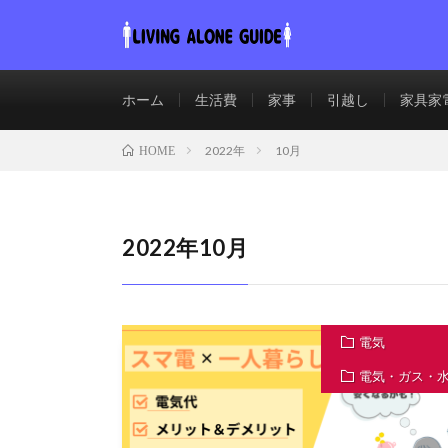
ホーム
生活費
家事
引越し
家具家
2022年
10月
HOME
2022年10月
電気
電気・ガス・