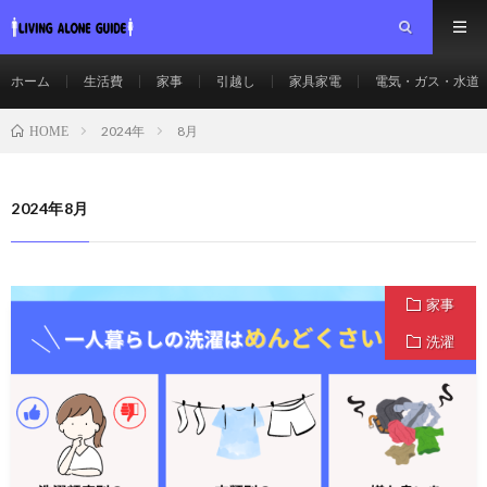
ホーム
生活費
家事
引越し
家具家電
電気・ガス・水道
2024年
8月
HOME
2024年8月
家事
洗濯