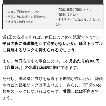
・衣類に雑菌が繁殖しやすい
・家事の手間がかからない
・着回しできない
・平日の夜に洗濯する必要がない
・干すスペースが足りないかもしれ
・水道代を節約できる
ない
週1回の洗濯であれば、休日にまとめて洗濯できます。
平日の夜に洗濯機を回す必要がないため、騒音トラブル
に発展するリスクを抑えられるでしょう
。
また、毎日洗濯する場合に比べ、
1ヶ月あたり約300円
（容量5㎏）の水道代節約
に期待できます。
ただし、洗濯機に衣類を放置する期間が長いため、雑菌
やカビの繁殖リスクは高まります。さらに、7日分の衣
類をストックしなければならず、
着回しには不向き
でし
ょう。