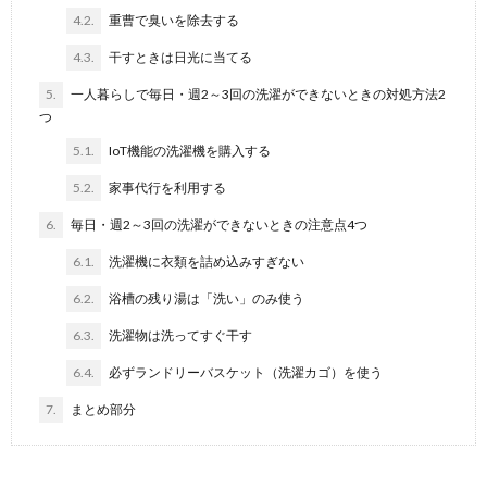
4.2.
重曹で臭いを除去する
4.3.
干すときは日光に当てる
5.
一人暮らしで毎日・週2～3回の洗濯ができないときの対処方法2
つ
5.1.
IoT機能の洗濯機を購入する
5.2.
家事代行を利用する
6.
毎日・週2～3回の洗濯ができないときの注意点4つ
6.1.
洗濯機に衣類を詰め込みすぎない
6.2.
浴槽の残り湯は「洗い」のみ使う
6.3.
洗濯物は洗ってすぐ干す
6.4.
必ずランドリーバスケット（洗濯カゴ）を使う
7.
まとめ部分