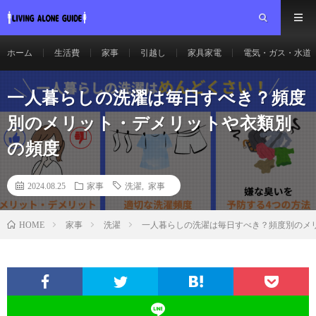
ホーム
生活費
家事
引越し
家具家電
電気・ガス・水道
一人暮らしの洗濯は毎日すべき？頻度
別のメリット・デメリットや衣類別
の頻度
2024.08.25
家事
洗濯
,
家事
家事
洗濯
一人暮らしの洗濯は毎日すべき？頻度別のメ
HOME