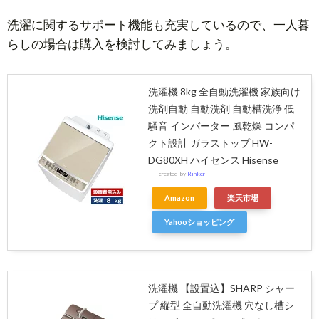
洗濯に関するサポート機能も充実しているので、一人暮
らしの場合は購入を検討してみましょう。
洗濯機 8kg 全自動洗濯機 家族向け
洗剤自動 自動洗剤 自動槽洗浄 低
騒音 インバーター 風乾燥 コンパ
クト設計 ガラストップ HW-
DG80XH ハイセンス Hisense
created by
Rinker
Amazon
楽天市場
Yahooショッピング
洗濯機 【設置込】SHARP シャー
プ 縦型 全自動洗濯機 穴なし槽シ