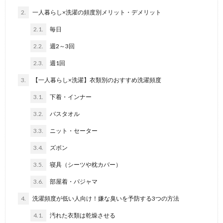
2.
一人暮らし×洗濯の頻度別メリット・デメリット
2.1.
毎日
2.2.
週2～3回
2.3.
週1回
3.
【一人暮らし×洗濯】衣類別のおすすめ洗濯頻度
3.1.
下着・インナー
3.2.
バスタオル
3.3.
ニット・セーター
3.4.
ズボン
3.5.
寝具（シーツや枕カバー）
3.6.
部屋着・パジャマ
4.
洗濯頻度が低い人向け！嫌な臭いを予防する3つの方法
4.1.
汚れた衣類は乾燥させる