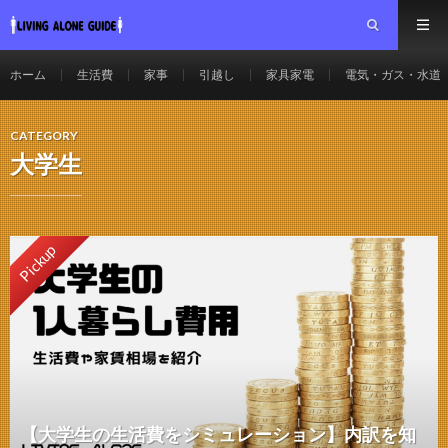
ホーム
生活費
家事
引越し
家具家電
電気・ガス・水道
CATEGORY
大学生
Pickup
【大学生の生活費をシミュレーション】内訳を知