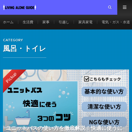
ホーム
生活費
家事
引越し
家具家電
電気・ガス・水道
CATEGORY
風呂・トイレ
Pickup
ユニットバスの使い方を徹底解説！快適に使うに