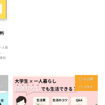
料
 一人暮
」
事前
越し
生活費
学生
大学生