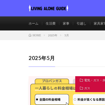
ホーム
生活費
家事
引越し
家具家
2025年
5月
HOME
2025年5月
電気・ガス・
ガス