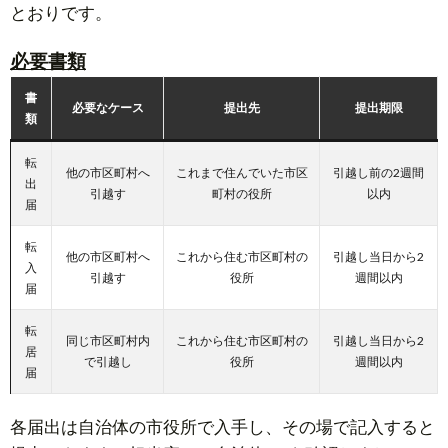
とおりです。
必要書類
書
必要なケース
提出先
提出期限
類
転
他の市区町村へ
これまで住んでいた市区
引越し前の2週間
出
引越す
町村の役所
以内
届
転
他の市区町村へ
これから住む市区町村の
引越し当日から2
入
引越す
役所
週間以内
届
転
同じ市区町村内
これから住む市区町村の
引越し当日から2
居
で引越し
役所
週間以内
届
各届出は自治体の市役所で入手し、その場で記入すると