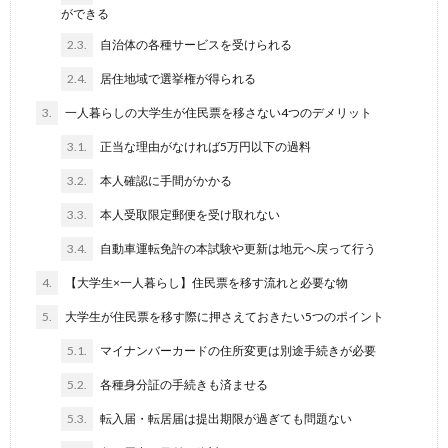
ができる
2.3.
自治体の各種サービスを受けられる
2.4.
居住地域で選挙権が得られる
3.
一人暮らしの大学生が住民票を移さない4つのデメリット
3.1.
正当な理由がなければ5万円以下の過料
3.2.
本人確認に手間がかかる
3.3.
本人受取限定郵便を受け取れない
3.4.
自動車運転免許の本試験や更新は地元へ戻って行う
4.
【大学生×一人暮らし】住民票を移す流れと必要な物
5.
大学生が住民票を移す際に押さえておきたい5つのポイント
5.1.
マイナンバーカードの住所変更は別途手続きが必要
5.2.
各種身分証の手続きも済ませる
5.3.
転入届・転居届は提出期限が過ぎても問題ない