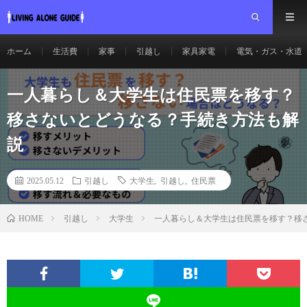
ホーム
生活費
家事
引越し
家具家電
電気・ガス・水道
一人暮らし＆大学生は住民票を移す？
移さないとどうなる？手続き方法も解
説
2025.05.12
引越し
大学生
,
引越し
,
住民票
引越し
大学生
一人暮らし＆大学生は住民票を移す？移
HOME