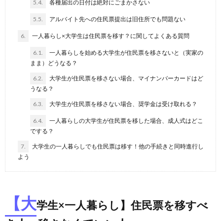
5.4.
各種届出の日付は絶対にごまかさない
5.5.
アルバイト先への住民票提出は旧住所でも問題ない
6.
一人暮らし×大学生は住民票を移す？に関してよくある質問
6.1.
一人暮らしを始める大学生が住民票を移さないと（実家の
まま）どうなる？
6.2.
大学生が住民票を移さない場合、マイナンバーカードはど
うなる？
6.3.
大学生が住民票を移さない場合、奨学金は受け取れる？
6.4.
一人暮らしの大学生が住民票を移した場合、成人式はどこ
でする？
7.
大学生の一人暮らしでも住民票は移す！他の手続きと同時進行し
よう
【大
学生×一人暮らし】住民票を移すべ