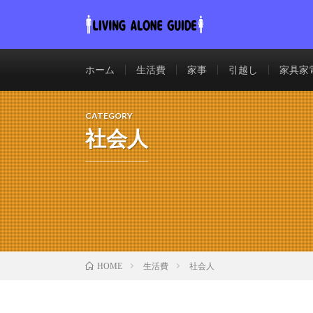
ホーム
生活費
家事
引越し
家具家
CATEGORY
社会人
生活費
社会人
HOME