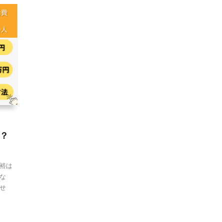
活費
会人
？
裕は
な
せ