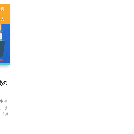
活費
会人
費の
生活
」は
、「派