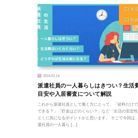
生
社
2024.02.14
派遣社員の一人暮らしはきつい？生活
目安や入居審査について解説
これから派遣社員として働く方にとって、「給料だけで
できる？」「貯金はどのくらい？」など「生活の安定性
とくに気になるポイントかと思います。 そこで今回は
遣社員の一人暮ら […]