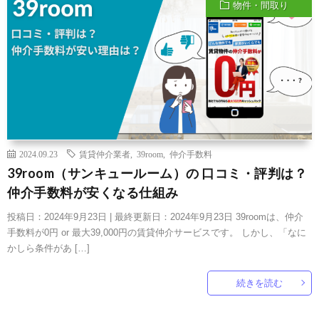
物件・間取り
2024.09.23
賃貸仲介業者
,
39room
,
仲介手数料
39room（サンキュールーム）の 口コミ・評判は？
仲介手数料が安くなる仕組み
投稿日：2024年9月23日 | 最終更新日：2024年9月23日 39roomは、仲介
手数料が0円 or 最大39,000円の賃貸仲介サービスです。 しかし、「なに
かしら条件があ […]
続きを読む