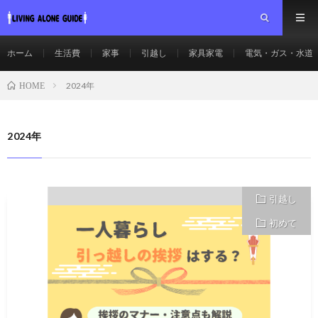
ホーム
生活費
家事
引越し
家具家電
電気・ガス・水道
2024年
HOME
2024年
引越し
初めて