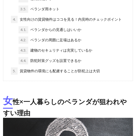
3.5.
ベランダ用ネット
4.
女性向けの賃貸物件はココを見る！内見時のチェックポイント
4.1.
ベランダからの見通しはいいか
4.2.
ベランダの周囲に足場はあるか
4.3.
建物のセキュリティは充実しているか
4.4.
防犯対策グッズを設置できるか
5.
賃貸物件の環境にも配慮することが防犯上は大切
女
性×一人暮らしのベランダが狙われや
すい理由