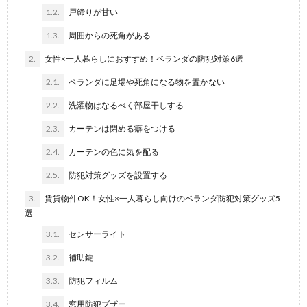
1.2.
戸締りが甘い
1.3.
周囲からの死角がある
2.
女性×一人暮らしにおすすめ！ベランダの防犯対策6選
2.1.
ベランダに足場や死角になる物を置かない
2.2.
洗濯物はなるべく部屋干しする
2.3.
カーテンは閉める癖をつける
2.4.
カーテンの色に気を配る
2.5.
防犯対策グッズを設置する
3.
賃貸物件OK！女性×一人暮らし向けのベランダ防犯対策グッズ5
選
3.1.
センサーライト
3.2.
補助錠
3.3.
防犯フィルム
3.4.
窓用防犯ブザー