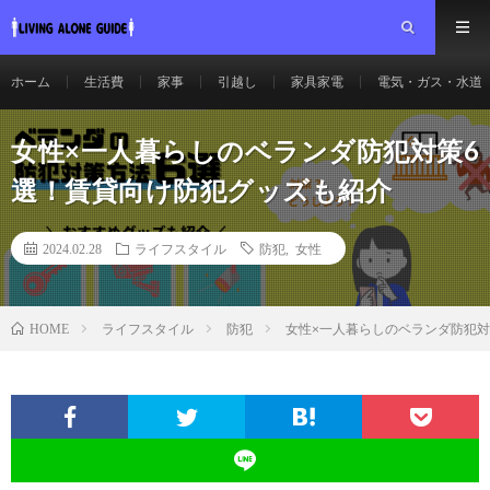
ホーム
生活費
家事
引越し
家具家電
電気・ガス・水道
女性×一人暮らしのベランダ防犯対策6
選！賃貸向け防犯グッズも紹介
2024.02.28
ライフスタイル
防犯
,
女性
ライフスタイル
防犯
女性×一人暮らしのベランダ防犯対
HOME