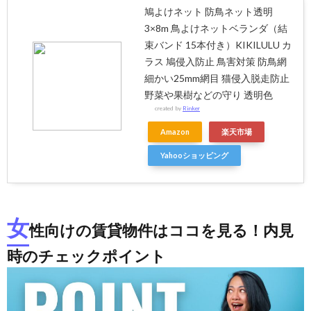
鳩よけネット 防鳥ネット透明
3×8m 鳥よけネットベランダ（結
束バンド 15本付き）KIKILULU カ
ラス 鳩侵入防止 鳥害対策 防鳥網
細かい25mm網目 猫侵入脱走防止
野菜や果樹などの守り 透明色
created by
Rinker
Amazon
楽天市場
Yahooショッピング
女
性向けの賃貸物件はココを見る！内見
時のチェックポイント