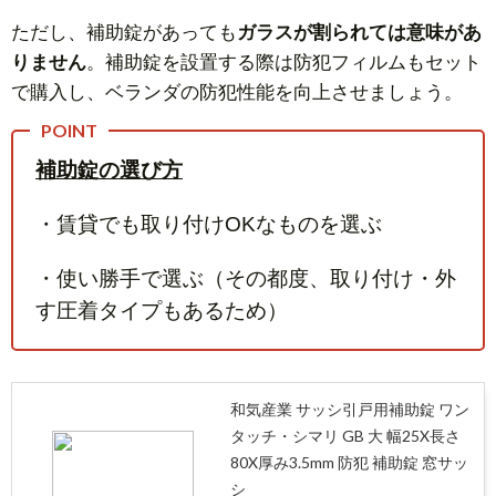
ただし、補助錠があっても
ガラスが割られては意味があ
りません
。補助錠を設置する際は防犯フィルムもセット
で購入し、ベランダの防犯性能を向上させましょう。
補助錠の選び方
・賃貸でも取り付けOKなものを選ぶ
・使い勝手で選ぶ（その都度、取り付け・外
す圧着タイプもあるため）
和気産業 サッシ引戸用補助錠 ワン
タッチ・シマリ GB 大 幅25X長さ
80X厚み3.5mm 防犯 補助錠 窓サッ
シ