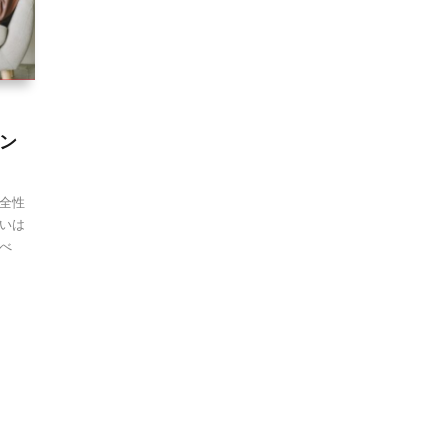
ン
全性
いは
べ