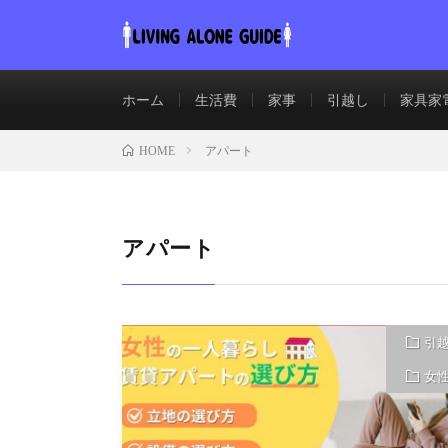
ホーム
生活費
家事
引越し
家具家
アパート
HOME
アパート
引
女