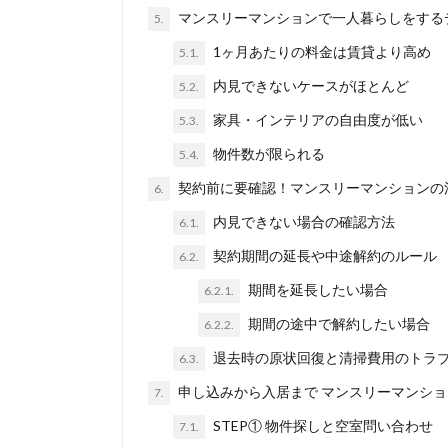
マンスリーマンションで一人暮らしをする
5.
1ヶ月あたりの料金は賃貸より高め
5.1.
内見できないケースがほとんど
5.2.
家具・インテリアの自由度が低い
5.3.
物件数が限られる
5.4.
契約前に要確認！マンスリーマンションの
6.
内見できない場合の確認方法
6.1.
契約期間の延長や中途解約のルール
6.2.
期間を延長したい場合
6.2.1.
期間の途中で解約したい場合
6.2.2.
退去時の原状回復と清掃費用のトラ
6.3.
申し込みから入居まで マンスリーマンシ
7.
STEP① 物件探しと空室問い合わせ
7.1.