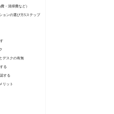
熱費・清掃費など）
ションの選び方5ステップ
出す
ク
とデスクの有無
討する
確認する
メリット