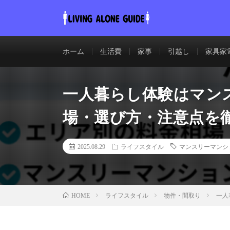
ホーム
生活費
家事
引越し
家具家
一人暮らし体験はマン
場・選び方・注意点を
2025.08.29
ライフスタイル
マンスリーマンシ
ライフスタイル
物件・間取り
一人
HOME