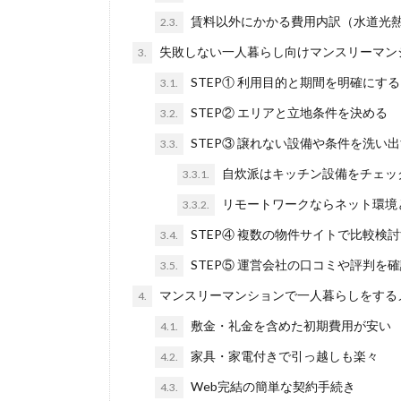
賃料以外にかかる費用内訳（水道光
2.3.
失敗しない一人暮らし向けマンスリーマン
3.
STEP① 利用目的と期間を明確にする
3.1.
STEP② エリアと立地条件を決める
3.2.
STEP③ 譲れない設備や条件を洗い
3.3.
自炊派はキッチン設備をチェッ
3.3.1.
リモートワークならネット環境
3.3.2.
STEP④ 複数の物件サイトで比較検
3.4.
STEP⑤ 運営会社の口コミや評判を
3.5.
マンスリーマンションで一人暮らしをする
4.
敷金・礼金を含めた初期費用が安い
4.1.
家具・家電付きで引っ越しも楽々
4.2.
Web完結の簡単な契約手続き
4.3.