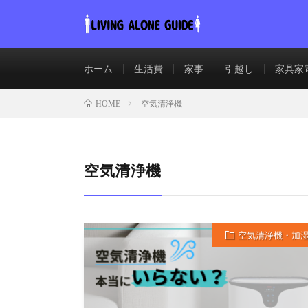
ホーム
生活費
家事
引越し
家具家
空気清浄機
HOME
空気清浄機
空気清浄機・加