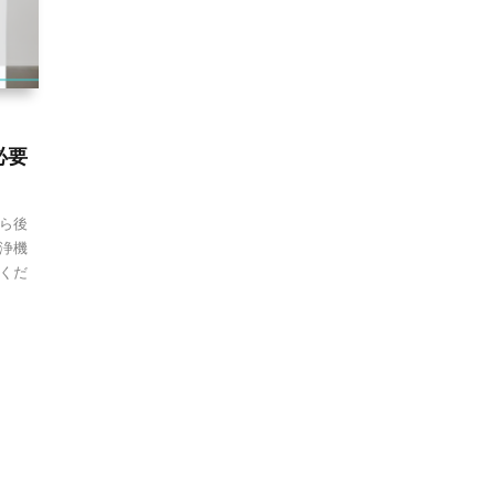
必要
ら後
浄機
くだ