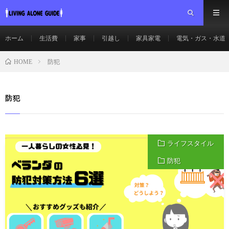
ホーム
生活費
家事
引越し
家具家電
電気・ガス・水道
防犯
HOME
防犯
ライフスタイル
防犯